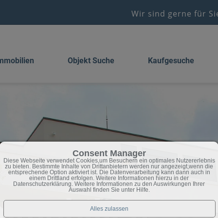
Wir sind gerne für S
mmobilien
Objekt Suche
Kaufgesuche
Consent Manager
Diese Webseite verwendet Cookies,um Besuchern ein optimales Nutzererlebnis
zu bieten. Bestimmte Inhalte von Drittanbietern werden nur angezeigt,wenn die
entsprechende Option aktiviert ist. Die Datenverarbeitung kann dann auch in
einem Drittland erfolgen. Weitere Informationen hierzu in der
Datenschutzerklärung. Weitere Informationen zu den Auswirkungen Ihrer
Auswahl finden Sie unter
Hilfe
.
mmobilien....