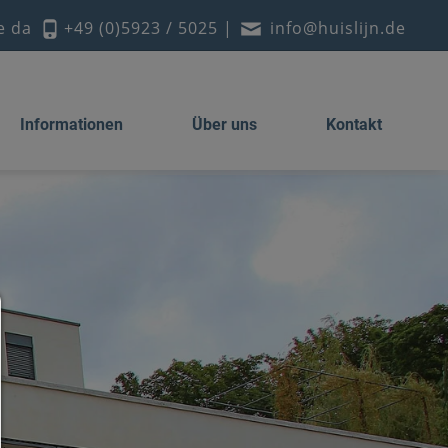
ie da
+49 (0)5923 / 5025
|
info@huislijn.de
Informationen
Über uns
Kontakt
Consent Manager
HILFE
Um fortfahren zu können,müssen Sie eine Cookie-Auswahl treffen. Nac
erhalten Sie eine Erläuterung der verschiedenen Optionen und ihrer B
Alles zulassen:
Jedes Cookie wie z.B. Tracking- und Analytische-Cookies sowie Drittan
Inhalte.