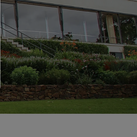
Auswahl erlauben:
Es werden nur Drittanbieter-Inhalte oder die Cookie-Arten zugelassen d
den Checkboxen angehakt haben.
Nur notwendiges zulassen:
Es werden nur die technisch notwendigen Cookies zugelassen und 
Drittanbieter-Inhalte.
Sie können Ihre Cookie-Einstellung jederzeit hier ändern:
Cookie-Details
|
Datenschutz
|
Impressum
zurück