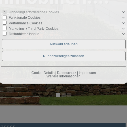
selbst
Unbedingt erforderliche Cookies
Funktionale Cookies
Performance Cookies
Marketing- / Third Party-Cookies
Drittanbieter-Inhalte
Cookie-Details
|
Datenschutz
|
Impressum
Weitere Informationen
rhanden.