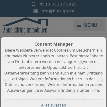
+49 (0)5923 / 5025
info@huislijn.de
MENÜ
Consent Manager
Diese Webseite verwendet Cookies,um Besuchern ein
optimales Nutzererlebnis zu bieten. Bestimmte Inhalte
von Drittanbietern werden nur angezeigt,wenn die
entsprechende Option aktiviert ist. Die
Objekt 8 von 18
Datenverarbeitung kann dann auch in einem Drittland
erfolgen. Weitere Informationen hierzu in der
Zurück zur Übersicht
Datenschutzerklärung. Weitere Informationen zu den
Auswirkungen Ihrer Auswahl finden Sie unter
Hilfe
.
+++Verkauft+++Einfamilienhaus
zum Kauf: Ihr Traumdomizil in
idyllischer Lage !!