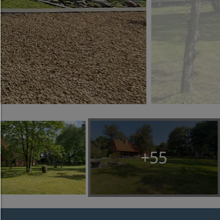
Alles zulassen:
Jedes Cookie wie z.B. Tracking- und Analytische-Co
sowie Drittanbieter-Inhalte.
Auswahl erlauben:
Es werden nur Drittanbieter-Inhalte oder die Coo
Arten zugelassen die Sie in den Checkboxen ange
haben.
Nur notwendiges zulassen:
Es werden nur die technisch notwendigen Cook
zugelassen und keine Drittanbieter-Inhalte.
+54
Sie können Ihre Cookie-Einstellung jederzeit hier ä
Cookie-Details
|
Datenschutz
|
Impressum
zurück