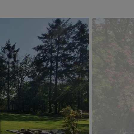
Consent Manager
HILFE
Um fortfahren zu können,müssen Sie eine Cook
Auswahl treffen. Nachfolgend erhalten Sie ein
Erläuterung der verschiedenen Optionen und ih
Bedeutung.