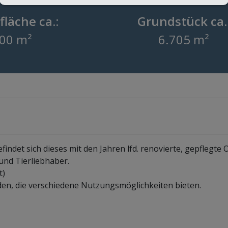
läche ca.:
Grundstück ca.
00 m²
6.705 m²
ndet sich dieses mit den Jahren lfd. renovierte, gepflegte O
und Tierliebhaber.
t)
n, die verschiedene Nutzungsmöglichkeiten bieten.