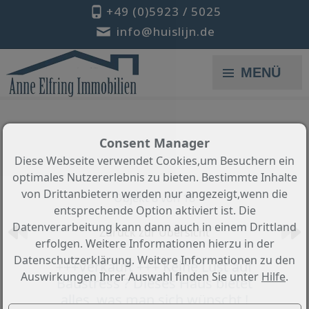
+49 (0)5923 / 5025
info@huislijn.de
MENÜ
Consent Manager
Diese Webseite verwendet Cookies,um Besuchern ein
optimales Nutzererlebnis zu bieten. Bestimmte Inhalte
von Drittanbietern werden nur angezeigt,wenn die
Objekt 8 von 18
entsprechende Option aktiviert ist. Die
Datenverarbeitung kann dann auch in einem Drittland
Zurück zur Übersicht
erfolgen. Weitere Informationen hierzu in der
Datenschutzerklärung. Weitere Informationen zu den
+++Verkauft +++ Keine Lust auf
Auswirkungen Ihrer Auswahl finden Sie unter
Hilfe
.
Baustress ? Dieses Haus bietet
alles, was man sich wünscht !