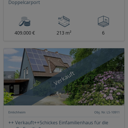
Doppelcarport
409.000 €
213 m²
6
Verkauft
Emlichheim
Obj. Nr. LS-10911
++ Verkauft++Schickes Einfamilienhaus für die