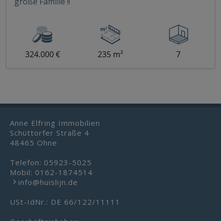
große Familie !!
324.000 €
235 m²
7
Anne Elfring Immobilien
Schüttorfer Straße 4
48465 Ohne
Telefon:
05923-5025
Mobil:
0162-1874514
info@huislijn.de
USt-IdNr.: DE 66/122/11111