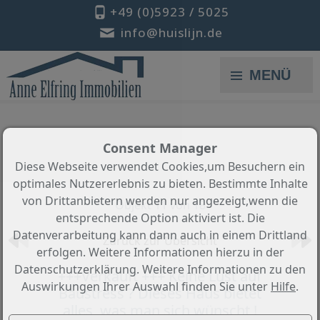
+49 (0)5923 / 5025
info@huislijn.de
MENÜ
Consent Manager
Diese Webseite verwendet Cookies,um Besuchern ein
optimales Nutzererlebnis zu bieten. Bestimmte Inhalte
von Drittanbietern werden nur angezeigt,wenn die
Objekt 11 von 18
entsprechende Option aktiviert ist. Die
Datenverarbeitung kann dann auch in einem Drittland
Zurück zur Übersicht
erfolgen. Weitere Informationen hierzu in der
Datenschutzerklärung. Weitere Informationen zu den
+++Verkauft +++ Keine Lust auf
Auswirkungen Ihrer Auswahl finden Sie unter
Hilfe
.
Baustress ? Dieses Haus bietet
alles, was man sich wünscht !