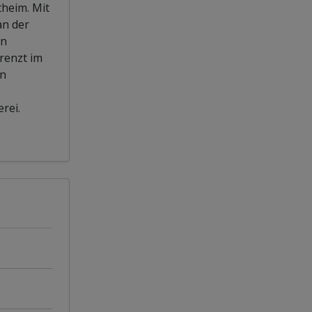
heim. Mit
an der
en
renzt im
an
rei.