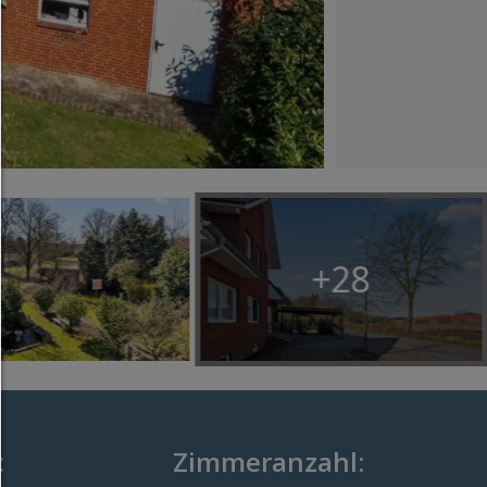
Alles zulassen:
Jedes Cookie wie z.B. Tracking- und Analytische-Co
sowie Drittanbieter-Inhalte.
Auswahl erlauben:
Es werden nur Drittanbieter-Inhalte oder die Coo
Arten zugelassen die Sie in den Checkboxen ange
haben.
Nur notwendiges zulassen:
+28
Es werden nur die technisch notwendigen Cook
zugelassen und keine Drittanbieter-Inhalte.
Sie können Ihre Cookie-Einstellung jederzeit hier ä
Cookie-Details
|
Datenschutz
|
Impressum
zurück
:
Zimmeranzahl: