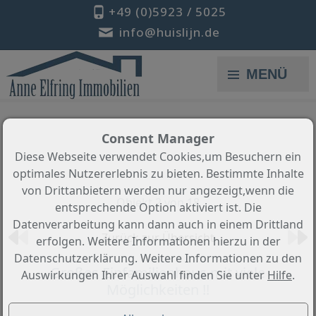
+49 (0)5923 / 5025
info@huislijn.de
MENÜ
Consent Manager
Diese Webseite verwendet Cookies,um Besuchern ein
optimales Nutzererlebnis zu bieten. Bestimmte Inhalte
von Drittanbietern werden nur angezeigt,wenn die
Objekt 2 von 18
entsprechende Option aktiviert ist. Die
Datenverarbeitung kann dann auch in einem Drittland
Zurück zur Übersicht
erfolgen. Weitere Informationen hierzu in der
Datenschutzerklärung. Weitere Informationen zu den
Großes Einfamilienhaus mit viele
Auswirkungen Ihrer Auswahl finden Sie unter
Hilfe
.
Möglichkeiten !!
Objekt-Nr.: LS-10925