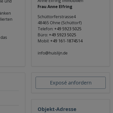
Anne Elfring Immobilien
he und
Frau Anne Elfring
ränken
Schüttorferstrasse4
lierten
48465 Ohne (Schüttorf)
Telefon:
+49 5923 5025
Büro:
+49 5923 5025
 das
Mobil:
+49 161-1874514
info@huislijn.de
Exposé anfordern
Objekt-Adresse