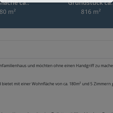
läche ca.:
Grundstück ca.
80 m²
816 m²
infamilienhaus und möchten ohne einen Handgriff zu mache
d bietet mit einer Wohnfläche von ca. 180m² und 5 Zimmer