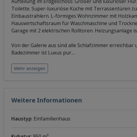
Aufteilung im Erdgeschoss: Großer und luxuriöser Flu
Toilette. Super-luxuriöse Küche mit Terrassentüren zu
Einbaustrahlern. L-förmiges Wohnzimmer mit Holzkam
Hauswirtschaftsraum für Waschmaschine und Trockner
Garage mit 2 elektrischen Rolltoren. Heizungsanlage ist
Von der Galerie aus sind alle Schlafzimmer erreichbar
Badezimmer ist Luxus pur.
…
Mehr anzeigen
Weitere Informationen
Haustyp
: Einfamilienhaus
Kubatur
: 950 m³