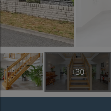
Alles zulassen:
Jedes Cookie wie z.B. Tracking- und Analytische-Co
sowie Drittanbieter-Inhalte.
Auswahl erlauben:
Es werden nur Drittanbieter-Inhalte oder die Coo
Arten zugelassen die Sie in den Checkboxen ange
haben.
Nur notwendiges zulassen:
Es werden nur die technisch notwendigen Cook
zugelassen und keine Drittanbieter-Inhalte.
+30
Sie können Ihre Cookie-Einstellung jederzeit hier ä
Cookie-Details
|
Datenschutz
|
Impressum
zurück