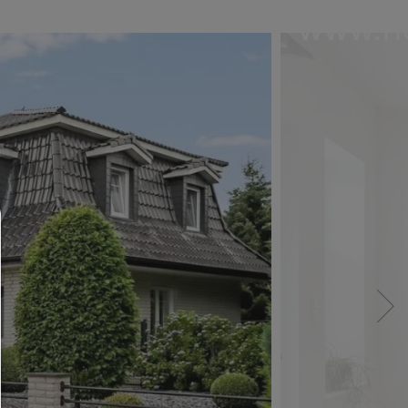
Consent Manager
HILFE
Um fortfahren zu können,müssen Sie eine Cook
Auswahl treffen. Nachfolgend erhalten Sie ein
Erläuterung der verschiedenen Optionen und ih
Bedeutung.