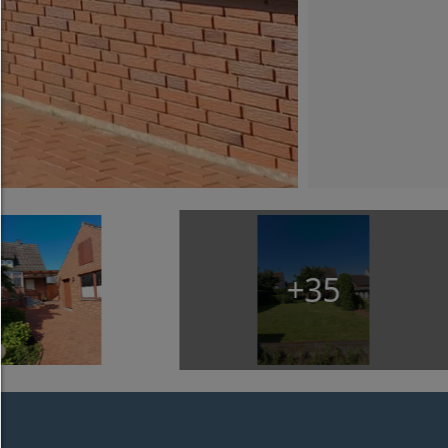
Alles zulassen:
Jedes Cookie wie z.B. Tracking- und Analytische-Co
sowie Drittanbieter-Inhalte.
Auswahl erlauben:
Es werden nur Drittanbieter-Inhalte oder die Coo
Arten zugelassen die Sie in den Checkboxen ange
haben.
Nur notwendiges zulassen:
Es werden nur die technisch notwendigen Cook
zugelassen und keine Drittanbieter-Inhalte.
+35
Sie können Ihre Cookie-Einstellung jederzeit hier ä
Cookie-Details
|
Datenschutz
|
Impressum
zurück