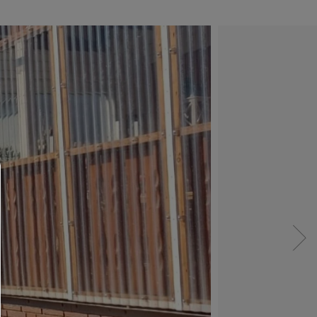
Consent Manager
HILFE
Um fortfahren zu können,müssen Sie eine Cook
Auswahl treffen. Nachfolgend erhalten Sie ein
Erläuterung der verschiedenen Optionen und ih
Bedeutung.